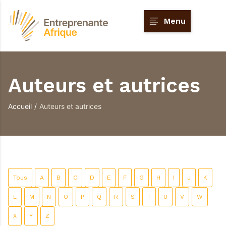
Menu
Auteurs et autrices
Accueil
/
Auteurs et autrices
Tous
A
B
C
D
E
F
G
H
I
J
K
L
M
N
O
P
Q
R
S
T
U
V
W
X
Y
Z