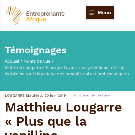
Menu
Témoignages
Accueil
/
Points de vue
/
Matthieu Lougarre « Plus que la vanilline synthétique, c’est la
législation sur l’étiquetage des produits qui est problématique »
6 min de lecture
LOUGARRE Matthieu,
20 juin 2019
Matthieu Lougarre
« Plus que la