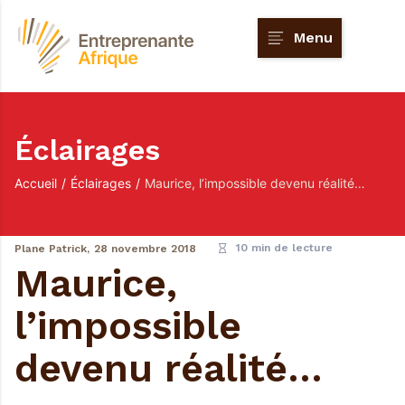
Menu
Éclairages
Accueil
/
Éclairages
/
Maurice, l’impossible devenu réalité…
10 min de lecture
Plane Patrick,
28 novembre 2018
Maurice,
l’impossible
devenu réalité…