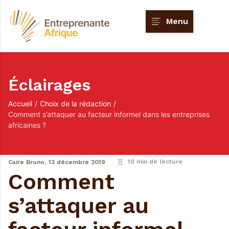
Menu
Éclairages
Accueil
/
Choix de la rédaction
/
Comment s’attaquer au facteur informel dans les entreprises
africaines ?
10 min de lecture
Caire Bruno,
12 décembre 2019
Comment
s’attaquer au