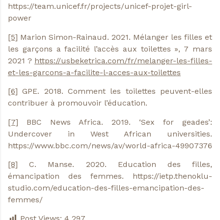
https://team.unicef.fr/projects/unicef-projet-girl-
power
[5]
Marion Simon-Rainaud. 2021. Mélanger les filles et
les garçons a facilité l’accès aux toilettes », 7 mars
2021 ?
https://usbeketrica.com/fr/melanger-les-filles-
et-les-garcons-a-facilite-l-acces-aux-toilettes
[6]
GPE. 2018. Comment les toilettes peuvent-elles
contribuer à promouvoir l’éducation.
[7]
BBC News Africa. 2019. ‘Sex for geades’:
Undercover in West African universities.
https://www.bbc.com/news/av/world-africa-49907376
[8]
C. Manse. 2020. Education des filles,
émancipation des femmes. https://ietp.thenoklu-
studio.com/education-des-filles-emancipation-des-
femmes/
Post Views:
4 297