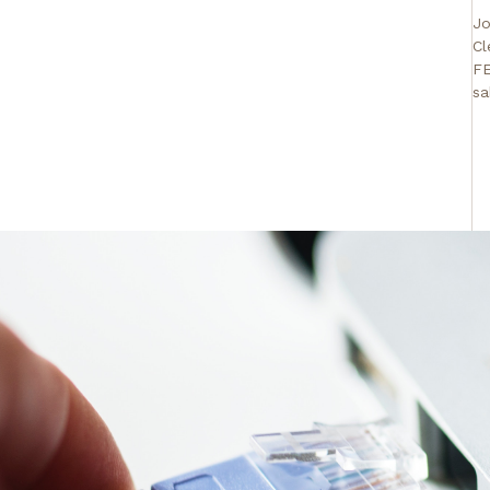
Jo
Cl
FE
sa