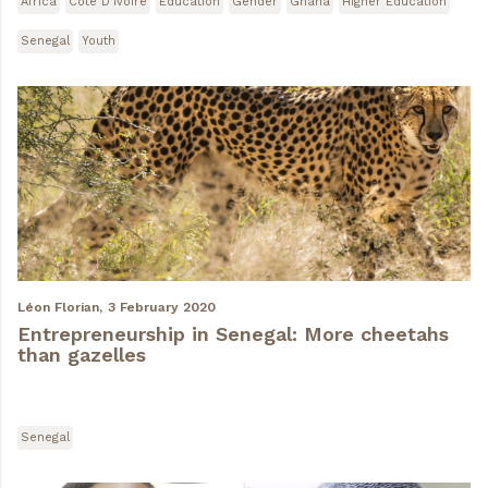
Africa
Côte D'Ivoire
Education
Gender
Ghana
Higher Education
Senegal
Youth
Léon Florian,
3 February 2020
Entrepreneurship in Senegal: More cheetahs
than gazelles
Senegal