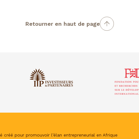
Retourner en haut de page
é créé pour promouvoir l’élan entrepreneurial en Afrique